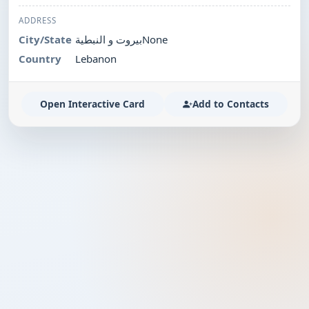
ADDRESS
City/State
بيروت و النبطيةNone
Country
Lebanon
Open Interactive Card
Add to Contacts